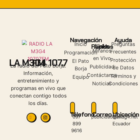
Navegación
Ayuda
Inicio
Preguntas
Links Rápidos
Míranos
Frecuentes
Programación
en Vivo
LA M3G4 107.7 FM
Protección
El Pato
La radio del Pato Borja.
Publicidad
de Datos
Borja
Información,
Contáctanos
Términos y
Equipo
entretenimiento y
Noticias
Condiciones
programas en vivo que
conectan contigo todos
los días.
Télefono
Correo
Ubicación
097
Quito,
publicidad@lm3g4.net
899
Ecuador
9616