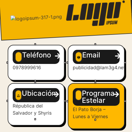
Teléfono
Email
0978999616
publicidad@lam3g4.net
Ubicación
Programa
Estelar
Républica del
El Pato Borja –
Salvador y Shyris
Lunes a Viernes